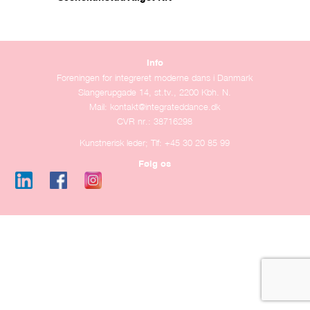
Info
Foreningen for integreret moderne dans i Danmark
Slangerupgade 14, st.tv., 2200 Kbh. N.
Mail:
kontakt@integrateddance.dk
CVR nr.: 38716298
Kunstnerisk leder; Tlf: +45 30 20 85 99
Følg os