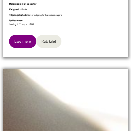
8 år og opefter
Målgruppe:
45 min.
Varighed:
Der er adgang for kørestolsbrugere
Tilgængelighed:
Spilledatoer:
Lørdag d. 2. maj kl. 18:00
Læs mere
Køb billet