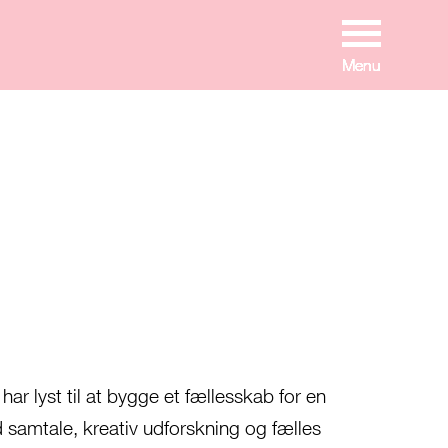
Menu
Menu
Menu
Menu
Menu
Menu
Menu
har lyst til at bygge et fællesskab for en
 samtale, kreativ udforskning og fælles