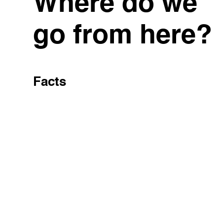
Where do we
go from here?
Facts