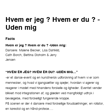
Hvem er jeg ? Hvem er du ? -
Uden mig
Facts
Hvem er jeg ? Hvem er du ? -Uden mig:
Dansere: Malene Becker, Lisa Dahlkild,
Cath Borch, Bettina Stoholm & Jerry
Jensen
“HVEM ER JEG? HVEM ER DU? -UDEN MIG…”
-er et danse-event og en kunstnerisk udforskning af hvem vi er som
mennesker, og hvad vi igangsætter og spejler, hvordan vi agerer og
reagerer i mødet med hinandens forskelle og ligheder. Eventet vender
blikket mod integrationen af, og glæden ved mangfoldigt udtryk i
bevægelse, med forskelligt fungerende kroppe.
På scenen er der 4 dansere med forskellige forudsætninger, en rollator,
en kørestol og en hånd-protese….