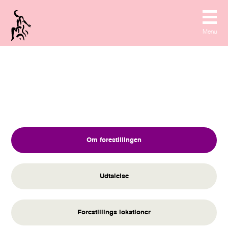
Menu
Skip
to
content
Om forestillingen
Udtalelse
Forestillings lokationer